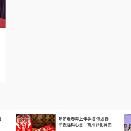
田
年節走春帶上伴手禮 傳遞春
節祝福與心意！首推彰化昇田
食品