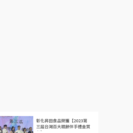
彰化昇田食品榮獲【2023第
三屆台灣百大糕餅伴手禮金質
獎】